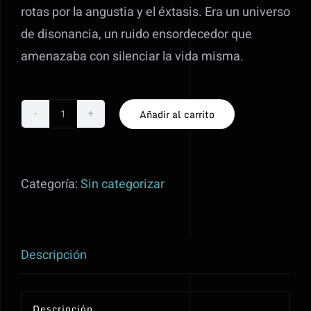
rotas por la angustia y el éxtasis. Era un universo
de disonancia, un ruido ensordecedor que
amenazaba con silenciar la vida misma.
Añadir al carrito
Suscripción
Volumen
I-
Categoría:
Sin categorizar
El
Comienzo
cantidad
Descripción
Descripción