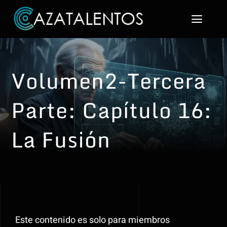
Skip
to
Toggl
content
Navig
Inicio
Volumen2-Tercera
La Saga
Parte: Capítulo 16:
Los personajes
La Fusión
Galería de Imágenes
Contacto
Acceder
Este contenido es solo para miembros