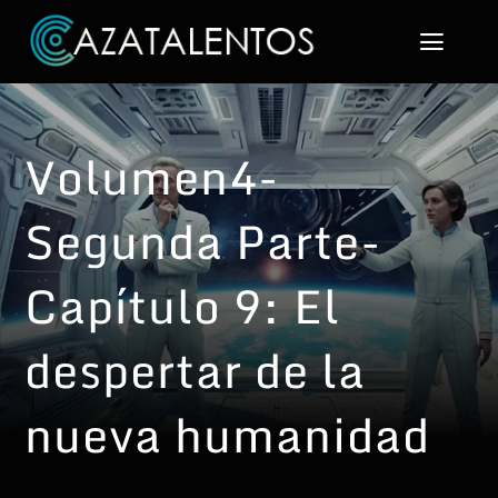
Skip
to
Toggl
content
Navig
Inicio
Volumen4-
La Saga
Segunda Parte-
Los personajes
Capítulo 9: El
Galería de Imágenes
despertar de la
Contacto
nueva humanidad
Acceder